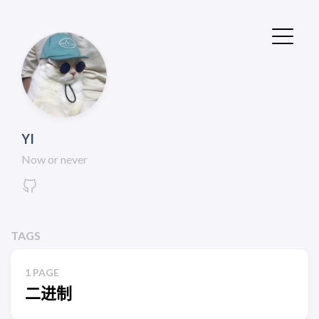
YI
Now or never
TAGS
1 PAGE
二进制