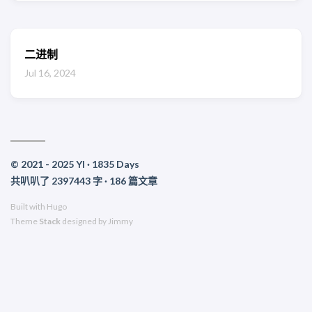
二进制
Jul 16, 2024
© 2021 - 2025 YI ·
1835
Days
共叭叭了 2397443 字 · 186 篇文章
Built with
Hugo
Theme
Stack
designed by
Jimmy