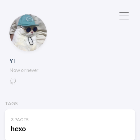
YI
Now or never
TAGS
3 PAGES
hexo