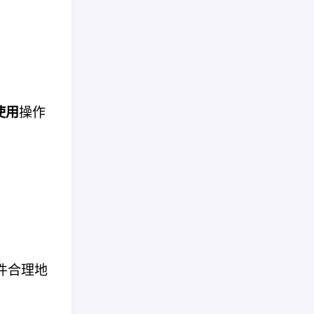
使用
操作
件合理地