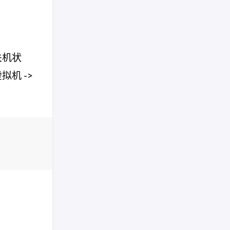
关机状
机 ->